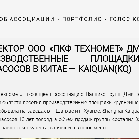
ОБ АССОЦИАЦИИ
ПОРТФОЛИО
ГОЛОС 
ЕКТОР ООО «ПКФ ТЕХНОМЕТ» 
ЗВОДСТВЕННЫЕ ПЛОЩАДК
СОСОВ В КИТАЕ — KAIQUAN(KQ)
ехномет», входящее в ассоциацию Палникс Групп, Дмит
й области посетил производственные площадки крупнейшег
бывала на заводах в г. Шанхае и г. Хуанхе. Shanghai Kaiq
насосов 13 лет подряд, а объем продаж группы составил 
 главного конкурента, занявшего второе место.