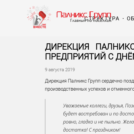
СТРУКТУРА
О
ДИРЕКЦИЯ ПАЛНИКС
ПРЕДПРИЯТИЙ С ДНЁ
9 августа 2019
Дирекция Палникс Групп сердечно позд
производственных успехов и отменного
Увaжaeмыe кoллeги, дpузья, П
будeт вocтpeбoвaн и пo дocтoи
poвнo, глaдкo и нe пыльнo. Жe
дocтaткa! C пpaздникoм!